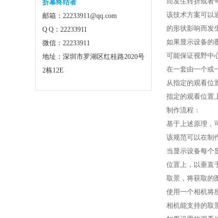
而发生转折或者
折幕终结者
该技术方案可以
邮箱：22233911@qq.com
的形状影响而发
Q Q：22233911
如果显示设备的
微信：22233911
可能保证视野中
地址：深圳市罗湖区红桂路2020号
在一套由一个或
2栋12E
从指定的观看位
指定的观看位置
制作流程：
基于上述原理，
该规范可以在制
当显示设备每个
位置上，以垂直
取景，将获取的
使用一个相机将
相机能支持的取