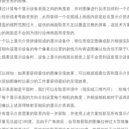
弯曲变形的图像。
通过计算每个显示设备表面之间的角度差，并对图像进行反求后得到一个
生转折或者弯曲变形的，从而获得一个在观感上画面内容是处在显示介质
覆盖的视野范围过大，提供的画面取景不足以覆盖完整的屏幕，该技术方
心的画面是不会因为强行拉伸画面而变形的。
一个以上显示介质拼接组成的显示设备中，将任意指定图像或影片根据实
置朝向该显示设备的每个像素点位置的射线方向将该图像以包含但不限于
上观看该显示设备时，设备上显示的画面在视觉上是不会受到该套显示设
可以得知，如果要获得最佳的图像呈现效果，可以根据观看位置和显示介
作原始图像时以最少的工作量获得最好的呈现效果。
显示表面都是平面时，我们可以在取景环境中（现实或三维均可），给每
于每个显示表面的方向分别设置每个相机的角度，并根据相机相对于该表
图像以上述原理映射至相应的显示介质表面。
所有显示介质需要的取景内容一并获取，并使用上述方案投影至所有显示
景量无法超过180度。且由于广角效应，会导致获取的图像拉伸过大导致