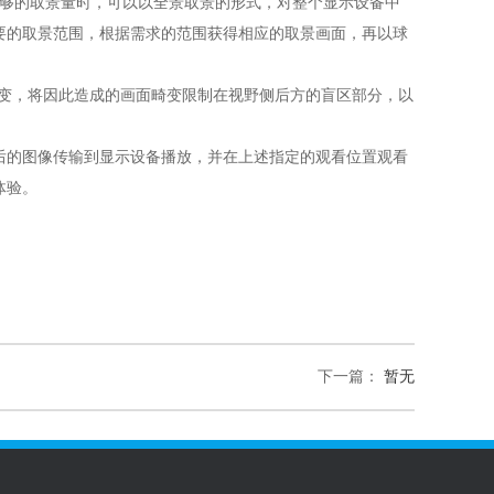
足够的取景量时，可以以全景取景的形式，对整个显示设备中
要的取景范围，根据需求的范围获得相应的取景画面，再以球
形变，将因此造成的画面畸变限制在视野侧后方的盲区部分，以
后的图像传输到显示设备播放，并在上述指定的观看位置观看
体验。
下一篇：
暂无