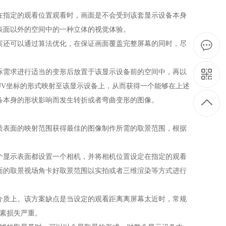
在指定的观看位置观看时，画面是不会受到该套显示设备本身
表面以外的空间中的一种立体的视觉体验。
案还可以通过算法优化，在保证画面覆盖完整屏幕的同时，尽
际需求进行适当的变形后放置于该显示设备前的空间中，再以
UV坐标的形式映射至该显示设备上，从而获得一个能够在上述
备本身的形状影响而发生转折或者弯曲变形的图像。
质表面的映射范围获得最佳的图像制作所需的取景范围，根据
个显示表面都设置一个相机，并将相机位置设定在指定的观看
面的取景视场角卡好取景范围以实拍或者三维渲染等方式进行
介质上。该方案缺点是当设定的观看距离离屏幕太近时，常规
像素损失严重。