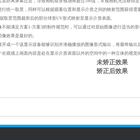
位置距离屏幕过近，导致相机取景视场角超过180度，常规相机无法获得
进行统一取景，同样可以根据观看位置和显示介质之间的映射范围获得需
根据取景范围裁剪后的部分球形UV形式映射至显示介质表面。
像不能满足方案1-方案3的制作规范时，可以通过对原始图像进行适当的
图像效果是最好的。
展开成一个该显示设备能够识别并准确播放的图像形式输出，将最终输出
个在观感上画面内容是处在显示介质表面以外的空间中的一种立体的视觉
未矫正效果
矫正后效果